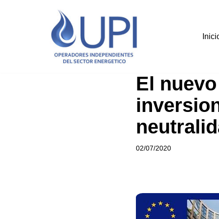
Saltar
Inici
al
contenido
El nuevo
inversion
neutrali
02/07/2020