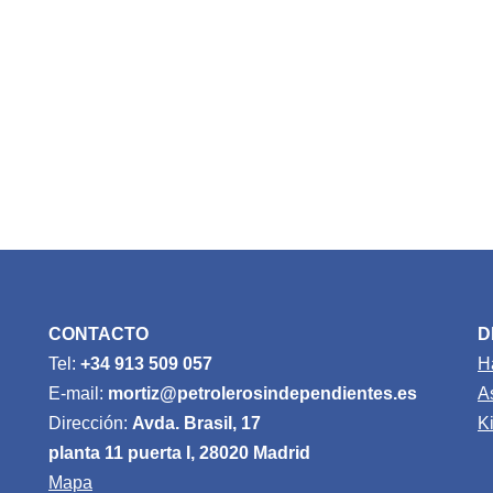
CONTACTO
D
Tel:
+34 913 509 057
H
E-mail:
mortiz@petrolerosindependientes.es
A
Dirección:
Avda. Brasil, 17
K
planta 11 puerta I, 28020 Madrid
Mapa