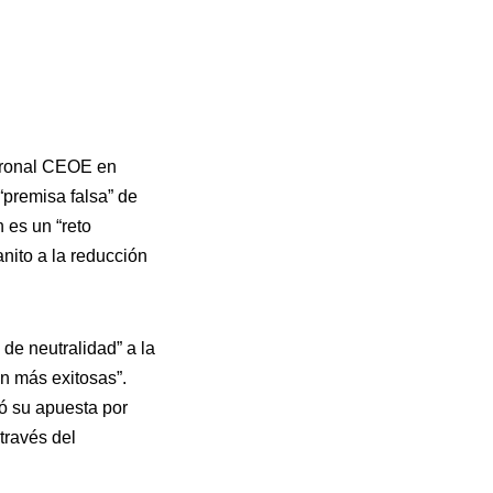
atronal CEOE en
“premisa falsa” de
 es un “reto
nito a la reducción
 de neutralidad” a la
n más exitosas”.
zó su apuesta por
través del