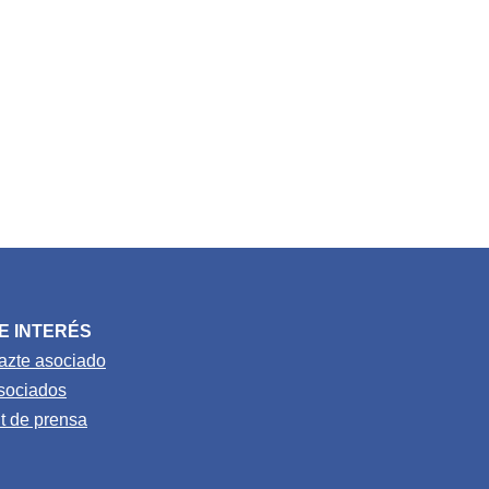
E INTERÉS
azte asociado
sociados
it de prensa