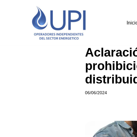
Saltar
Inici
al
contenido
Aclaració
prohibic
distribui
06/06/2024