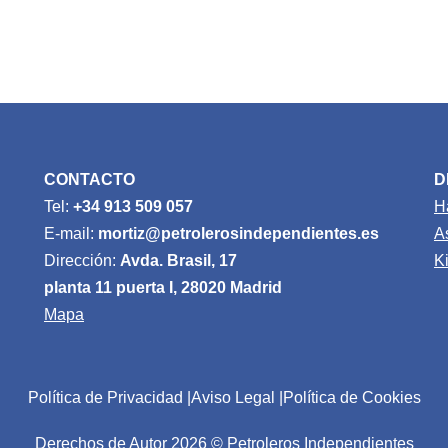
CONTACTO
D
Tel:
+34 913 509 057
H
E-mail:
mortiz@petrolerosindependientes.es
A
Dirección:
Avda. Brasil, 17
K
planta 11 puerta I, 28020 Madrid
Mapa
Política de Privacidad
Aviso Legal
Política de Cookies
Derechos de Autor 2026 © Petroleros Independientes