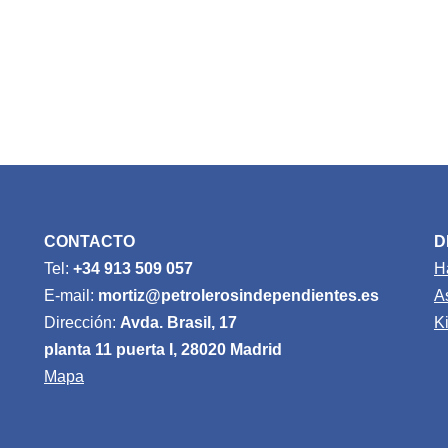
CONTACTO
D
Tel:
+34 913 509 057
H
E-mail:
mortiz@petrolerosindependientes.es
A
Dirección:
Avda. Brasil, 17
K
planta 11 puerta I, 28020 Madrid
Mapa