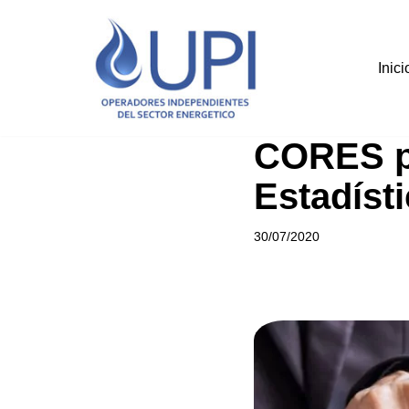
Saltar
Inici
al
contenido
CORES pu
Estadíst
30/07/2020