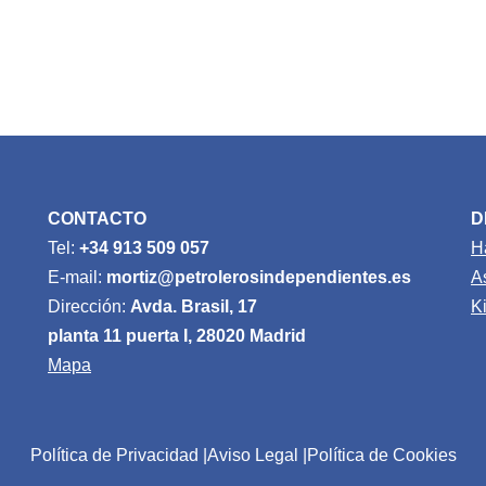
CONTACTO
D
Tel:
+34 913 509 057
H
E-mail:
mortiz@petrolerosindependientes.es
A
Dirección:
Avda. Brasil, 17
K
planta 11 puerta I, 28020 Madrid
Mapa
Política de Privacidad
Aviso Legal
Política de Cookies