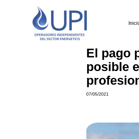
Saltar
Inici
al
contenido
El pago p
posible 
profesio
07/05/2021