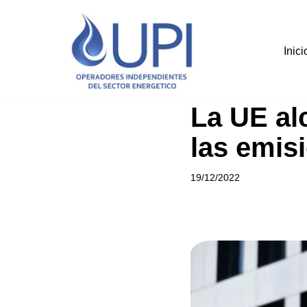
Saltar
Inici
al
contenido
La UE al
las emis
19/12/2022