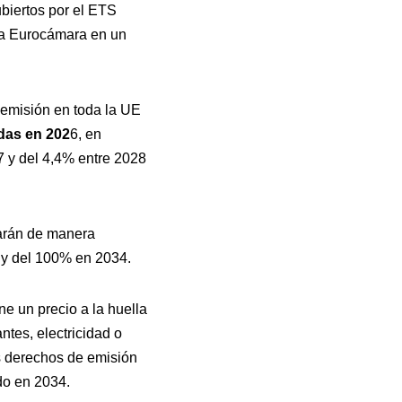
biertos por el ETS
 la Eurocámara en un
 emisión en toda la UE
das en 202
6, en
7 y del 4,4% entre 2028
narán de manera
 y del 100% en 2034.
e un precio a la huella
ntes, electricidad o
os derechos de emisión
do en 2034.