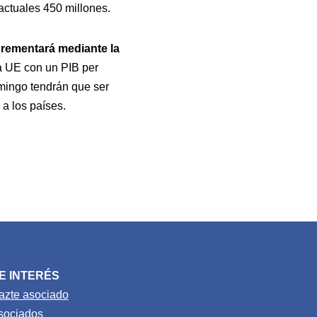
actuales 450 millones.
rementará mediante la
a UE con un PIB per
omingo tendrán que ser
a los países.
E INTERÉS
azte asociado
sociados