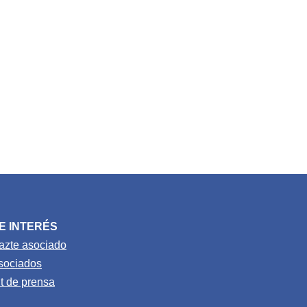
E INTERÉS
azte asociado
sociados
it de prensa