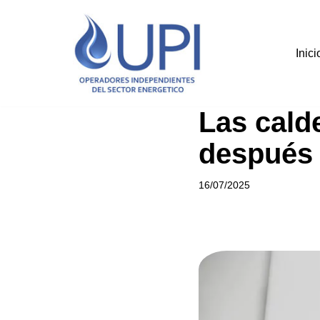
Saltar
Inici
al
contenido
Las cald
después 
16/07/2025