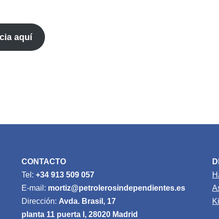
cia aquí
CONTACTO
D
Tel:
+34 913 509 057
H
E-mail:
mortiz@petrolerosindependientes.es
A
Dirección:
Avda. Brasil, 17
K
planta 11 puerta I, 28020 Madrid