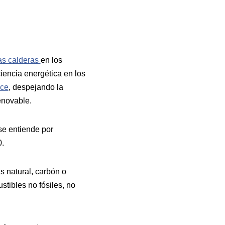
las calderas
en los
ciencia energética en los
ice
, despejando la
enovable.
se entiende por
0.
s natural, carbón o
tibles no fósiles, no