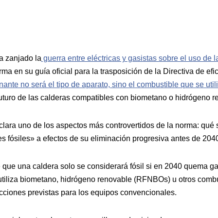
 zanjado la
guerra entre eléctricas y gasistas sobre el uso de 
rma en su guía oficial para la trasposición de la Directiva de efi
ante no será el tipo de aparato, sino el combustible que se util
futuro de las calderas compatibles con biometano o hidrógeno r
ara uno de los aspectos más controvertidos de la norma: qué 
s fósiles» a efectos de su eliminación progresiva antes de 204
que una caldera solo se considerará fósil si en 2040 quema ga
utiliza biometano, hidrógeno renovable (RFNBOs) u otros combus
ricciones previstas para los equipos convencionales.