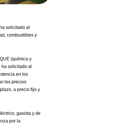
a solicitado al
dad, combustibles y
IQUE (química y
ha solicitado al
stencia en los
an los precios
lazo, a precio fijo y
ctrico, gasista y de
anza por la