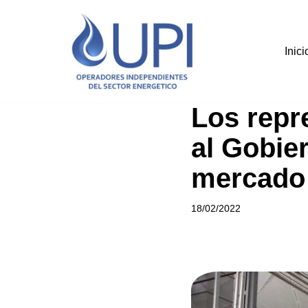
Saltar
Inici
al
contenido
Los repr
al Gobie
mercado 
18/02/2022