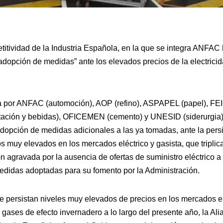
itividad de la Industria Española, en la que se integra ANFAC h
adopción de medidas” ante los elevados precios de la electrici
ida por ANFAC (automoción), AOP (refino), ASPAPEL (papel), FE
tación y bebidas), OFICEMEN (cemento) y UNESID (siderurgia) 
dopción de medidas adicionales a las ya tomadas, ante la persi
s muy elevados en los mercados eléctrico y gasista, que triplic
n agravada por la ausencia de ofertas de suministro eléctrico a p
edidas adoptadas para su fomento por la Administración.
e persistan niveles muy elevados de precios en los mercados elé
gases de efecto invernadero a lo largo del presente año, la Ali