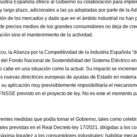
dustria Española ofrece al Gobierno su colaboración para impl
 largo plazo, adicionales a las ya adoptadas por parte de la Ad
ión de los mercados y dado que en el ámbito industrial no han p
 de precios medios de los grandes consumidores no deja de cre
zación sino el mantenimiento de la actividad.
o, la Alianza por la Competitividad de la Industria Española “d
 del Fondo Nacional de Sostenibilidad del Sistema Eléctrico en
i cabe en una situación como la actual. Su impacto se increme
las nuevas directrices europeas de ayudas de Estado en materia 
 su aplicación muy previsiblemente imposibilitaría el mecani
FNSSE previsto en el proyecto de ley. No es este el momento p
rentes medidas que podía tomar el Gobierno, tales como celebr
ales previstas en el Real Decreto-ley 17/2021, dirigidas a los 
la máxima liquidez a los consumidores industriales; habilitar mec