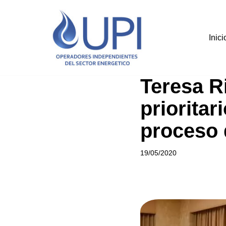
Saltar
Inici
al
contenido
Teresa R
prioritar
proceso 
19/05/2020