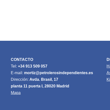
CONTACTO
D
Tel:
+34 913 509 057
H
E-mail:
mortiz@petrolerosindependientes.es
A
Dirección:
Avda. Brasil, 17
K
planta 11 puerta I, 28020 Madrid
Mapa