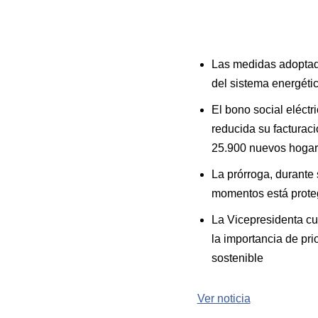
Las medidas adoptad
del sistema energéti
El bono social eléct
reducida su factura
25.900 nuevos hogare
La prórroga, durante 
momentos está prote
La Vicepresidenta cua
la importancia de pr
sostenible
Ver noticia