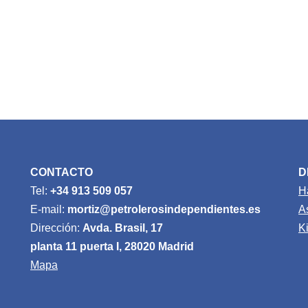
CONTACTO
D
Tel:
+34 913 509 057
H
E-mail:
mortiz@petrolerosindependientes.es
A
Dirección:
Avda. Brasil, 17
K
planta 11 puerta I, 28020 Madrid
Mapa