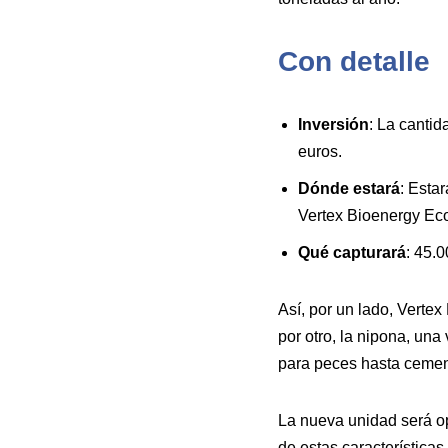
Con detalle
Inversión
: La cantid
euros.
Dónde estará
: Esta
Vertex Bioenergy Ec
Qué capturará
: 45.
Así, por un lado, Verte
por otro, la nipona, un
para peces hasta cement
La nueva unidad será op
de estas característica