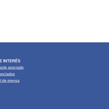
E INTERÉS
azte asociado
sociados
it de prensa