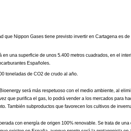
ad que Nippon Gases tiene previsto invertir en Cartagena es de
rá en una superficie de unos 5.400 metros cuadrados, en el interi
ocarburantes Españoles.
000 toneladas de CO2 de crudo al año.
x Bioenergy será más respetuoso con el medio ambiente, al elimi
a vez que purifica el gas, lo podrá vender a los mercados para 
o. También subproductos que favorecen los cultivos de invern
erada con energía de origen 100% renovable. Se trata de una 
s que existen en España, aunque pronto será la protagonista en 