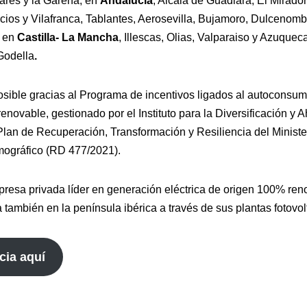
ares y la Garena; en
Andalucia
, Alcalá de Guadiara, El Mirado
acios y Vilafranca, Tablantes, Aerosevilla, Bujamoro, Dulcenom
; en
Castilla- La Mancha
, Illescas, Olias, Valparaiso y Azuquec
Godella
.
osible gracias al Programa de incentivos ligados al autoconsu
enovable, gestionado por el Instituto para la Diversificación y A
Plan de Recuperación, Transformación y Resiliencia del Minister
mográfico (RD 477/2021).
esa privada líder en generación eléctrica de origen 100% reno
también en la península ibérica a través de sus plantas fotovol
cia aquí