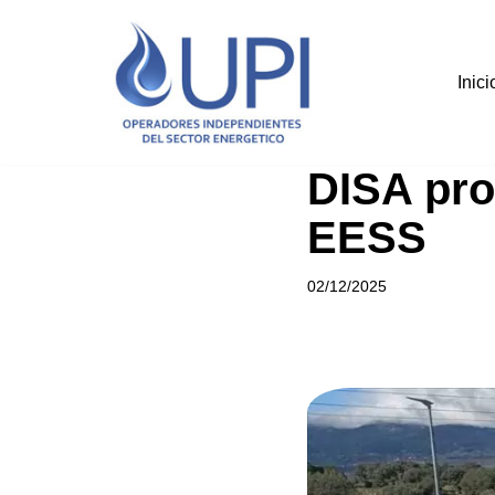
Saltar
Inici
al
contenido
DISA pr
EESS
02/12/2025