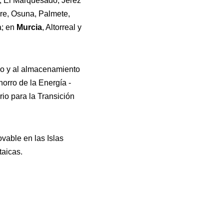
r, El Marquesado, Jerez
bre, Osuna, Palmete,
a; en
Murcia
, Altorreal y
mo y al almacenamiento
horro de la Energía -
io para la Transición
vable en las Islas
taicas.