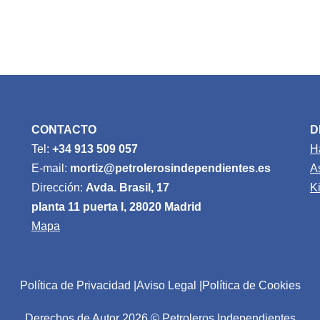
CONTACTO
D
Tel:
+34 913 509 057
H
E-mail:
mortiz@petrolerosindependientes.es
A
Dirección:
Avda. Brasil, 17
K
planta 11 puerta I, 28020 Madrid
Mapa
Política de Privacidad
Aviso Legal
Política de Cookies
Derechos de Autor 2026 © Petroleros Independientes