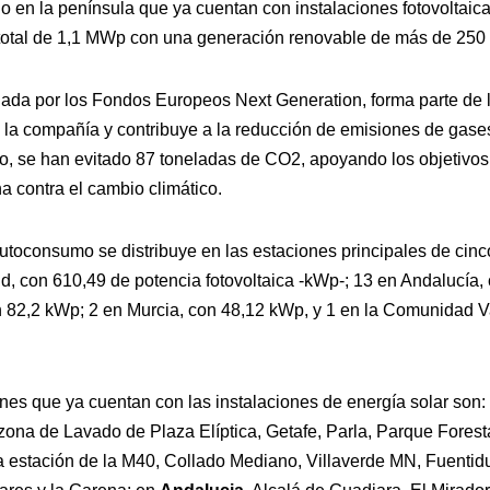
io en la península que ya cuentan con instalaciones fotovoltai
otal de 1,1 MWp con una generación renovable de más de 250
ciada por los Fondos Europeos Next Generation, forma parte de l
e la compañía y contribuye a la reducción de emisiones de gase
o, se han evitado 87 toneladas de CO2, apoyando los objetivo
a contra el cambio climático.
utoconsumo se distribuye en las estaciones principales de ci
, con 610,49 de potencia fotovoltaica -kWp-; 13 en Andalucía,
n 82,2 kWp; 2 en Murcia, con 48,12 kWp, y 1 en la Comunidad V
ones que ya cuentan con las instalaciones de energía solar son:
 zona de Lavado de Plaza Elíptica, Getafe, Parla, Parque Forest
a estación de la M40, Collado Mediano, Villaverde MN, Fuentid