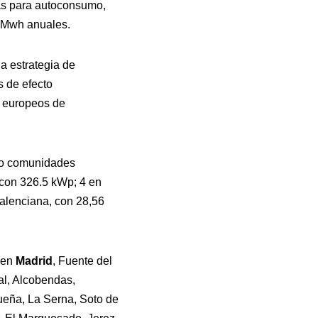
cas para autoconsumo,
 Mwh anuales.
a estrategia de
s de efecto
s europeos de
nco comunidades
 con 326.5 kWp; 4 en
alenciana, con 28,56
 en
Madrid
, Fuente del
al, Alcobendas,
ueña, La Serna, Soto de