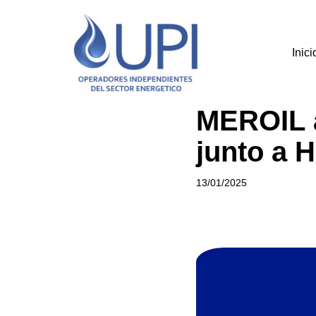
Saltar
Inici
al
contenido
MEROIL a
junto a
13/01/2025