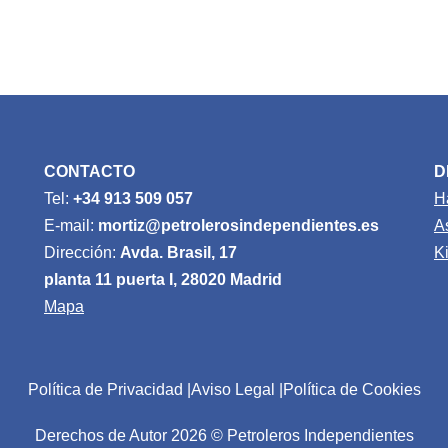
CONTACTO
D
Tel:
+34 913 509 057
H
E-mail:
mortiz@petrolerosindependientes.es
A
Dirección:
Avda. Brasil, 17
K
planta 11 puerta I, 28020 Madrid
Mapa
Política de Privacidad
Aviso Legal
Política de Cookies
Derechos de Autor 2026 © Petroleros Independientes