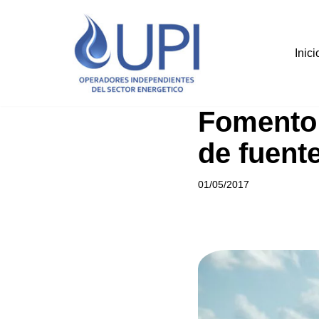
Saltar
Inici
al
contenido
Fomento 
de fuent
01/05/2017