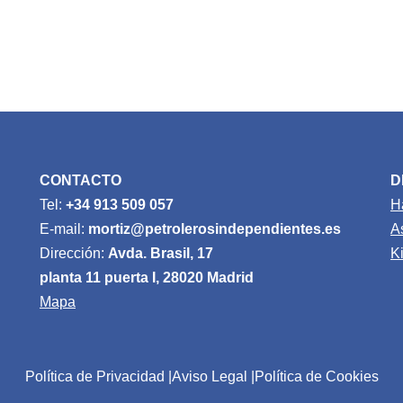
CONTACTO
D
Tel:
+34 913 509 057
H
E-mail:
mortiz@petrolerosindependientes.es
A
Dirección:
Avda. Brasil, 17
K
planta 11 puerta I, 28020 Madrid
Mapa
Política de Privacidad
Aviso Legal
Política de Cookies