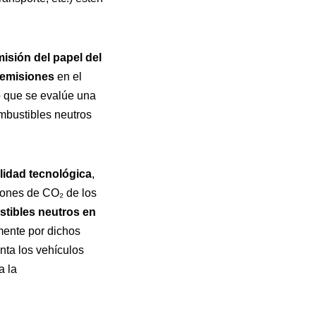
isión del papel del
o emisiones
en el
o que se evalúe una
mbustibles neutros
lidad tecnológica
,
siones de CO₂ de los
stibles neutros en
mente por dichos
nta los vehículos
a la