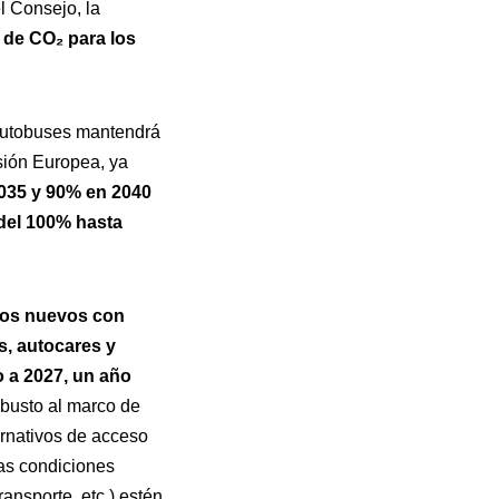
l Consejo, la
 de CO₂ para los
autobuses mantendrá
sión Europea, ya
2035 y 90% en 2040
 del 100% hasta
dos nuevos con
, autocares y
o a 2027, un año
obusto al marco de
ernativos de acceso
 las condiciones
ansporte, etc.) estén