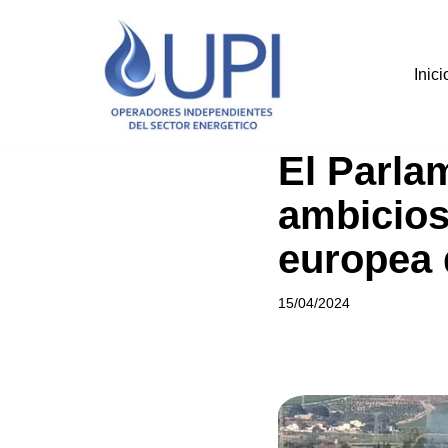
Saltar
Inici
al
contenido
El Parla
ambicios
europea 
15/04/2024