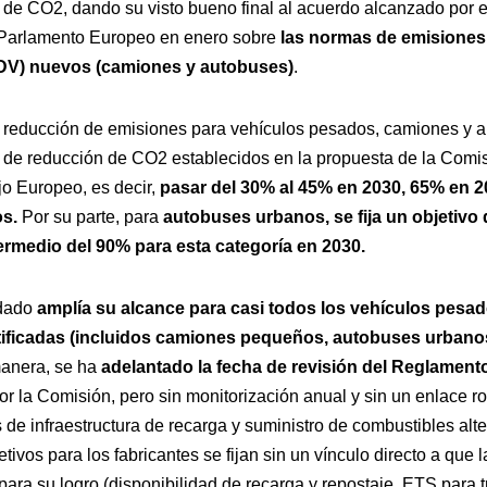
de CO2, dando su visto bueno final al acuerdo alcanzado por e
 Parlamento Europeo en enero sobre
las normas de emisiones
DV) nuevos (camiones y autobuses)
.
 reducción de emisiones para vehículos pesados, camiones y 
 de reducción de CO2 establecidos en la propuesta de la Comi
jo Europeo, es decir,
pasar del 30% al 45% en 2030, 65% en 
s.
Por su parte, para
autobuses urbanos, se fija un objetivo
termedio del 90% para esta categoría en 2030.
rdado
amplía su alcance para casi todos los vehículos pesa
ificadas (incluidos camiones pequeños, autobuses urbanos
manera, se ha
adelantado la fecha de revisión del Reglament
or la Comisión, pero sin monitorización anual y sin un enlace r
 de infraestructura de recarga y suministro de combustibles alt
etivos para los fabricantes se fijan sin un vínculo directo a que
para su logro (disponibilidad de recarga y repostaje, ETS para tr