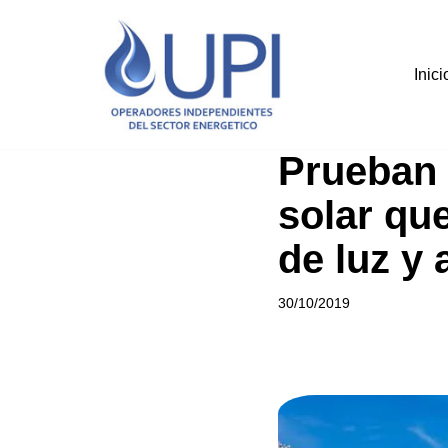
Saltar
Inici
al
contenido
Prueban 
solar qu
de luz y 
30/10/2019