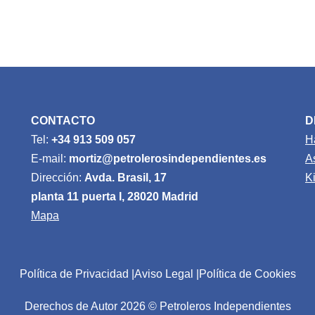
CONTACTO
D
Tel:
+34 913 509 057
H
E-mail:
mortiz@petrolerosindependientes.es
A
Dirección:
Avda. Brasil, 17
K
planta 11 puerta I, 28020 Madrid
Mapa
Política de Privacidad
Aviso Legal
Política de Cookies
Derechos de Autor 2026 © Petroleros Independientes