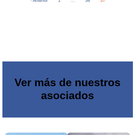
Anterior
1
…
36
37
Ver más de nuestros
asociados