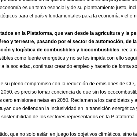
economía es un tema esencial y de su planteamiento justo, inclu
tégicos para el país y fundamentales para la economía y el em
ados en la Plataforma, que van desde la agricultura y la pe
éreo y terrestre, pasando por el sector de automoción, de l
cción y logística de combustibles y biocombustibles
, recla
ibles como fuente energética y no se les impida con ello segui
r a la sociedad, continuar creando empleo y hacerlo de forma so
de su pleno compromiso con la reducción de emisiones de CO₂ 
n 2050, es preciso tomar conciencia de que sin los ecocombusti
las cero emisiones netas en 2050. Reclaman a los candidatos y a
tuyan que defiendan la inclusividad en la transición energética
 la sostenibilidad de los sectores representados en la Plataforma.
do, que no solo están en juego los objetivos climáticos, sino ta