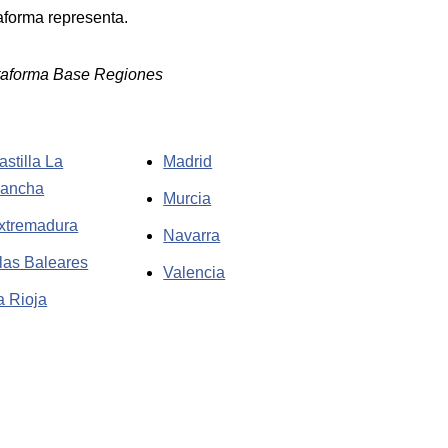
aforma representa.
taforma Base Regiones
astilla La
Madrid
ancha
Murcia
xtremadura
Navarra
slas Baleares
Valencia
a Rioja