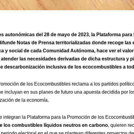
nes autonómicas del 28 de mayo de 2023, la Plataforma para
ifunde Notas de Prensa territorializadas donde recoge las 
ca y social de cada Comunidad Autónoma, hace ver el valor
atender las necesidades derivadas de dicha estructura y pi
 de descarbonización inclusiva de los ecocombustibles a tod
romoción de los Ecocombustibles reclama a los partidos político
e incluyan en sus planes de futuro una apuesta decidida por l
zación de la economía.
 integran la Plataforma para la Promoción de los Ecocombustib
de los combustibles líquidos neutros en carbono
, quieren rec
periodo electoral en el que se plantean diferentes proyectos de 