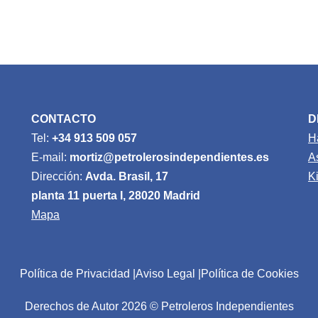
CONTACTO
D
Tel:
+34 913 509 057
H
E-mail:
mortiz@petrolerosindependientes.es
A
Dirección:
Avda. Brasil, 17
K
planta 11 puerta I, 28020 Madrid
Mapa
Política de Privacidad
Aviso Legal
Política de Cookies
Derechos de Autor 2026 © Petroleros Independientes